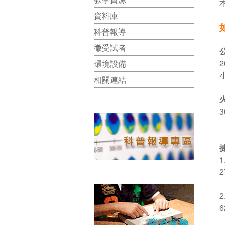
資料庫
科普報導
徵受試者
2
環境設備
相關連結
3
2
6