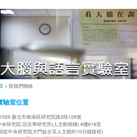
頁
> 與我們聯絡
實驗室位置
11529 臺北市南港區研究院路2段128號
中央研究院 語言學研究所(人文館南棟) 6樓618室
(請從中央研究院大門徒步至人文館約10分鐘路程)