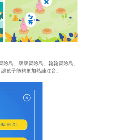
冒險島、康康冒險島、翰翰冒險島、
，讓孩子能夠更加熟練注音。