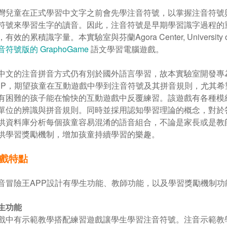
灣兒童在正式學習中文字之前會先學注音符號，以掌握注音符號
符號來學習生字的讀音。因此，注音符號是早期學習識字過程的
有效的累積識字量。本實驗室與芬蘭Agora Center, University o
音符號版的 GraphoGame
語文學習電腦遊戲。
中文的注音拼音方式仍有別於國外語言學習，故本實驗室開發專
PP，期望孩童在互動遊戲中學到注音符號及其拼音規則，尤其
有困難的孩子能在愉快的互動遊戲中反覆練習。該遊戲有各種模
單位的辨識與拼音規則。同時並採用認知學習理論的概念，對於
供資料庫分析每個孩童容易混淆的語音組合，不論是家長或是教
供學習獎勵機制，增加孩童持續學習的樂趣。
戲特點
音冒險王APP設計有學生功能、教師功能，以及學習獎勵機制
生功能
戲中有示範教學搭配練習遊戲讓學生學習注音符號。注音示範教