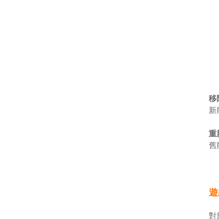
移
新
重
舊
遊
對