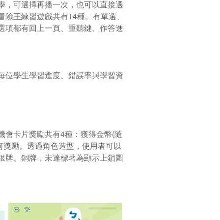
學，可選擇再播一次，也可以直接選
冒險王練習遊戲共有14種。有單選、
選項都有回上一頁、重聽鍵、作答進
每位學生學習進度、錯誤率與學習資
會卡片獎勵共有4種：獲得金幣(隨
任何獎勵。透過角色造型，使用者可以
銀牌、銅牌，未達標著為顯示上鎖圖