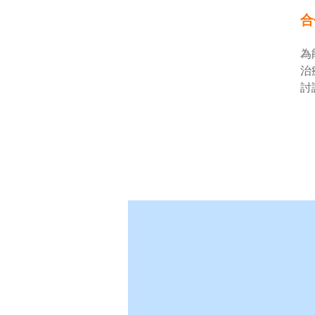
合
為
治
討