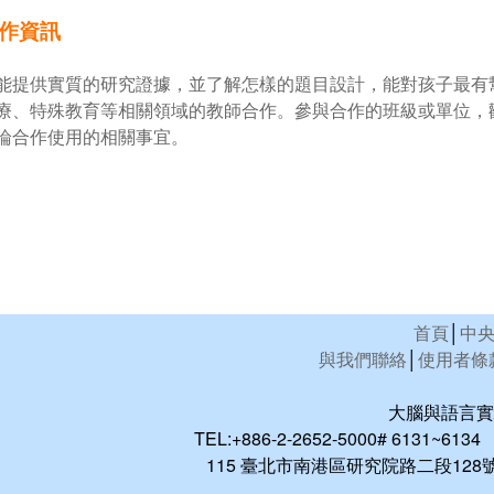
作資訊
能提供實質的研究證據，並了解怎樣的題目設計，能對孩子最有
療、特殊教育等相關領域的教師合作。參與合作的班級或單位，
論合作使用的相關事宜。
首頁
│
中
與我們聯絡
│
使用者條
大腦與語言實驗室 B
TEL:+886-2-2652-5000# 6131~6134 
115 臺北市南港區研究院路二段128號