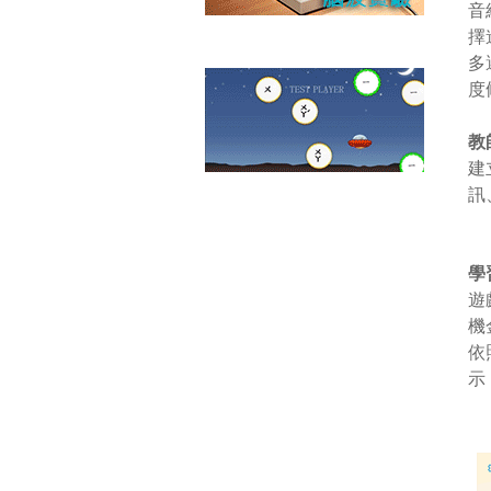
音
擇
多
度
教
建
訊
學
遊
機
依
示