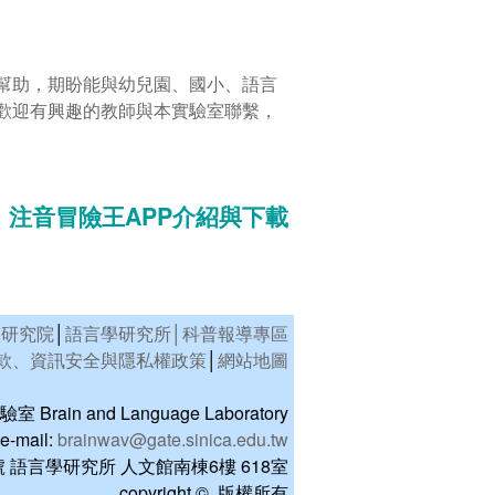
幫助，期盼能與幼兒園、國小、語言
歡迎有興趣的教師與本實驗室聯繫，
注音冒險王APP介紹與下載
央研究院
│
語言學研究所│
科普報導專區
款、資訊安全與隱私權政策
│
網站地圖
rain and Language Laboratory
e-mail:
brainwav@gate.sinica.edu.tw
 語言學研究所 人文館南棟6樓 618室
copyright © 版權所有