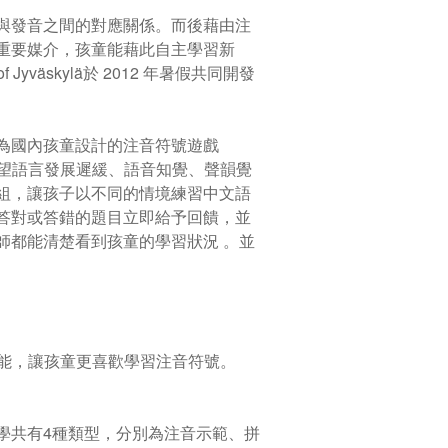
與發音之間的對應關係。而後藉由注
重要媒介，孩童能藉此自主學習新
f Jyväskylä於 2012 年暑假共同開發
為國內孩童設計的注音符號遊戲
希望語言發展遲緩、語音知覺、聲韻覺
組，讓孩子以不同的情境練習中文語
答對或答錯的題目立即給予回饋，並
師都能清楚看到孩童的學習狀況 。並
功能，讓孩童更喜歡學習注音符號。
學共有4種類型，分別為注音示範、拼