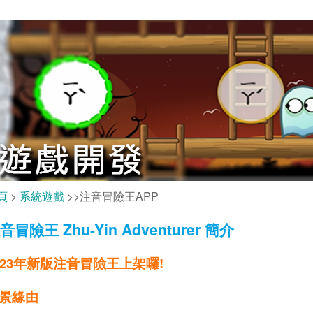
頁
>
系統遊戲
>>注音冒險王APP
音冒險王 Zhu-Yin Adventurer
簡介
023年新版注音冒險王上架囉!
景緣由