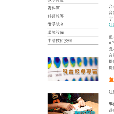
台
資料庫
音
科普報導
字，
徵受試者
注
環境設備
但
申請技術授權
A
識
音
提
提
遊
注
學
遊