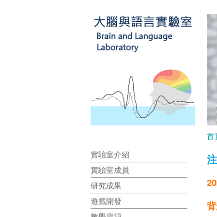
首
實驗室介紹
注
實驗室成員
2
研究成果
遊戲開發
背
教學資源